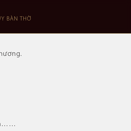
Y BÀN THỜ
phương.
xã……