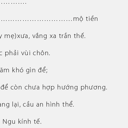
………….
……………………………………mộ tiền
y mẹ)xưa, vắng xa trần thế.
c phải vùi chôn.
năm khó gìn để;
ặt để còn chưa hợp hướng phương.
ang lại, cầu an hình thể.
 Ngu kính tế.