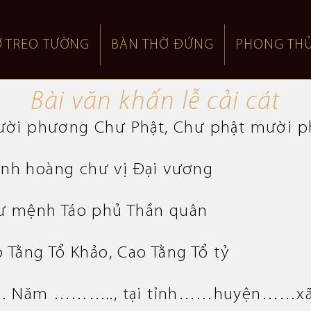
Ờ TREO TƯỜNG
BÀN THỜ ĐỨNG
PHONG THỦ
Bài văn khấn lễ cải cát
mười phương Chư Phật, Chư phật mười 
nh hoàng chư vị Đại vương
 Tư mệnh Táo phủ Thần quân
o Tằng Tổ Khảo, Cao Tằng Tổ tỷ
……. Năm ……….., tại tỉnh……huyện……