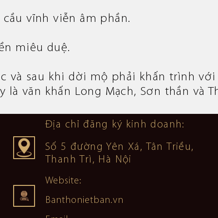
 cầu vĩnh viễn âm phần.
bền miêu duệ.
ớc và sau khi dời mộ phải khấn trình vớ
ây là văn khấn Long Mạch, Sơn thần và T
Địa chỉ đăng ký kinh doanh:
Số 5 đường Yên Xá, Tân Triều,
Thanh Trì, Hà Nội
Website:
Banthonietban.vn