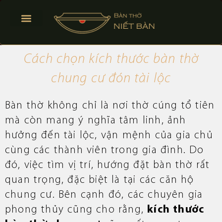
BÀN THỜ TREO TƯỜNG
BÀN THỜ ĐỨNG
PHONG THỦY BÀN THỜ
Cách chọn kích thước bàn thờ
chung cư đón tài lộc
Bàn thờ không chỉ là nơi thờ cúng tổ tiên
mà còn mang ý nghĩa tâm linh, ảnh
hưởng đến tài lộc, vận mệnh của gia chủ
cùng các thành viên trong gia đình. Do
đó, việc tìm vị trí, hướng đặt bàn thờ rất
quan trọng, đặc biệt là tại các căn hộ
chung cư. Bên cạnh đó, các chuyên gia
phong thủy cũng cho rằng,
kích thước