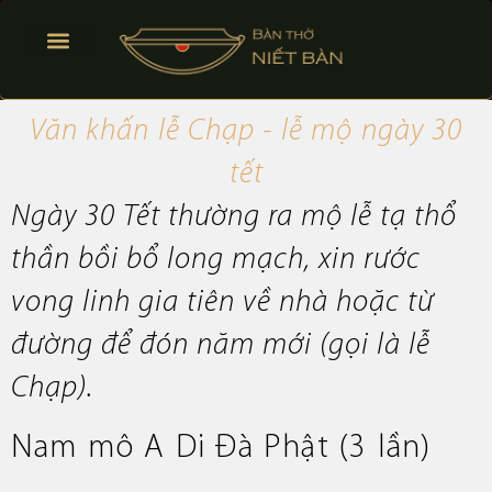
BÀN THỜ TREO TƯỜNG
BÀN THỜ ĐỨNG
PHONG THỦY BÀN THỜ
Văn khấn lễ Chạp - lễ mộ ngày 30
tết
Ngày 30 Tết thường ra mộ lễ tạ thổ
thần bồi bổ long mạch, xin rước
vong linh gia tiên về nhà hoặc từ
đường để đón năm mới (gọi là lễ
Chạp).
Nam mô A Di Đà Phật (3 lần)