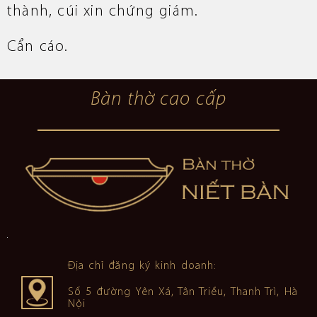
thành, cúi xin chứng giám.
Cẩn cáo.
Bàn thờ cao cấp
Địa chỉ đăng ký kinh doanh:
Số 5 đường Yên Xá, Tân Triều, Thanh Trì, Hà
Nội