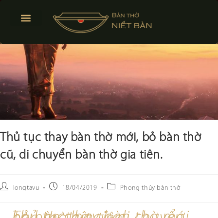
BÀN THỜ TREO TƯỜNG
BÀN THỜ ĐỨNG
PHONG THỦY BÀN THỜ
Thủ tục thay bàn thờ mới, bỏ bàn thờ
cũ, di chuyển bàn thờ gia tiên.
longtavu
18/04/2019
Phong thủy bàn thờ